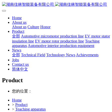
Home
About us
About us
Culture
Honor
Product
全部
Automotive micromotor production line
EV motor stator
insulation line
EV motor rotor production line
Teaching
apparatus
Automotive interior production equipment
News
全部
Technical Field
Technology News
Achievements
Jobs
Contact us
简体中文
Product
您的位置：
Home
>
Product
>
Teaching apparatus