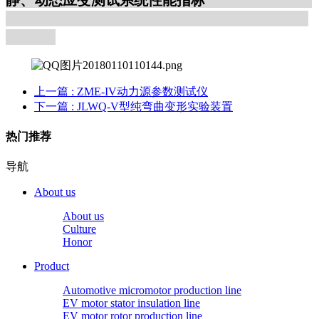
上一篇
: ZME-IV动力源参数测试仪
下一篇
: JLWQ-V型纯弯曲变形实验装置
热门推荐
导航
About us
About us
Culture
Honor
Product
Automotive micromotor production line
EV motor stator insulation line
EV motor rotor production line