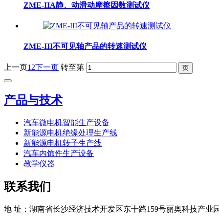
ZME-IIA静、动滑动摩擦因数测试仪
ZME-III不可见轴产品的转速测试仪
上一页
1
2
下一页
转至第
产品与技术
汽车微电机智能生产设备
新能源电机绝缘处理生产线
新能源电机转子生产线
汽车内饰件生产设备
教学仪器
联系我们
地 址：湖南省长沙经济技术开发区东十路159号丽奥科技产业