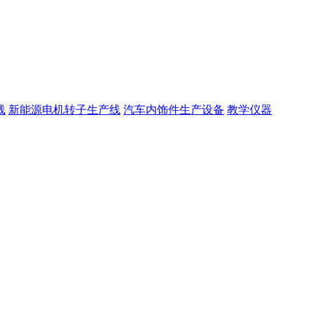
线
新能源电机转子生产线
汽车内饰件生产设备
教学仪器