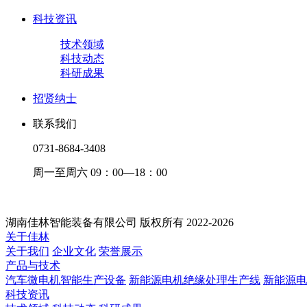
科技资讯
技术领域
科技动态
科研成果
招贤纳士
联系我们
0731-8684-3408
周一至周六 09：00—18：00
湖南佳林智能装备有限公司 版权所有 2022-2026
关于佳林
关于我们
企业文化
荣誉展示
产品与技术
汽车微电机智能生产设备
新能源电机绝缘处理生产线
新能源电
科技资讯