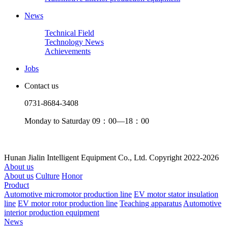
News
Technical Field
Technology News
Achievements
Jobs
Contact us
0731-8684-3408
Monday to Saturday 09：00—18：00
Hunan Jialin Intelligent Equipment Co., Ltd. Copyright 2022-2026
About us
About us
Culture
Honor
Product
Automotive micromotor production line
EV motor stator insulation
line
EV motor rotor production line
Teaching apparatus
Automotive
interior production equipment
News