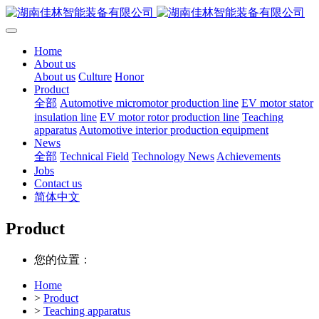
Home
About us
About us
Culture
Honor
Product
全部
Automotive micromotor production line
EV motor stator
insulation line
EV motor rotor production line
Teaching
apparatus
Automotive interior production equipment
News
全部
Technical Field
Technology News
Achievements
Jobs
Contact us
简体中文
Product
您的位置：
Home
>
Product
>
Teaching apparatus