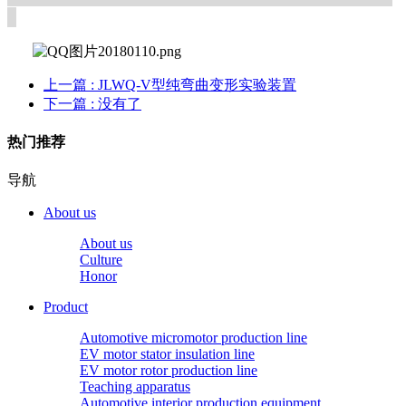
上一篇
: JLWQ-V型纯弯曲变形实验装置
下一篇
: 没有了
热门推荐
导航
About us
About us
Culture
Honor
Product
Automotive micromotor production line
EV motor stator insulation line
EV motor rotor production line
Teaching apparatus
Automotive interior production equipment