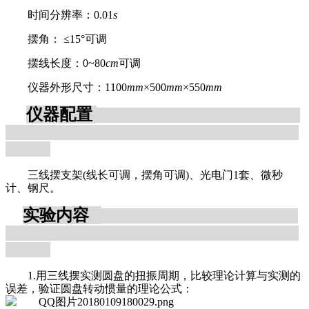
时间分辨率：0.01
s
摆角：
≤15°可调
摆线长度：0~80
cm
可调
仪器外形尺寸：1100
mm
×500
mm
×550
mm
仪器配置
三线摆支架(线长可调，摆角可调)、光电门1套、微秒
计、钢尺。
实验内容
1.用三线摆实测圆盘的扭振周期，比较理论计算与实测的
误差，验证圆盘转动惯量的理论公式：