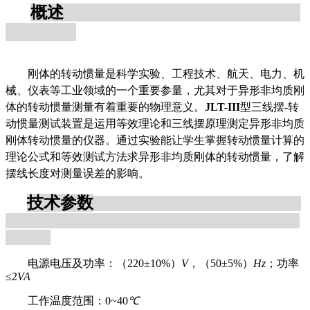
概述
刚体的转动惯量是科学实验、工程技术、航天、电力、机
械、仪表等工业领域的一个重要参量，尤其对于异形非均质刚
体的转动惯量测量有着重要的物理意义。
JLT-
III
型三线摆-转
动惯量测试装置是运用等效理论和三线摆原理测定异形非均质
刚体转动惯量的仪器。通过实验能让学生掌握转动惯量计算的
理论公式和等效测试方法求异形非均质刚体的转动惯量，了解
摆线长度对测量误差的影响
。
技术参数
电源电压及功率：（220±10%）
V
，（50±5%）
Hz
；功率
≤2
VA
工作温度范围：0~40
℃