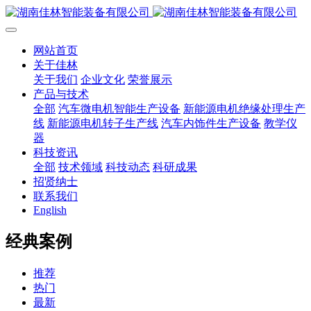
网站首页
关于佳林
关于我们
企业文化
荣誉展示
产品与技术
全部
汽车微电机智能生产设备
新能源电机绝缘处理生产
线
新能源电机转子生产线
汽车内饰件生产设备
教学仪
器
科技资讯
全部
技术领域
科技动态
科研成果
招贤纳士
联系我们
English
经典案例
推荐
热门
最新